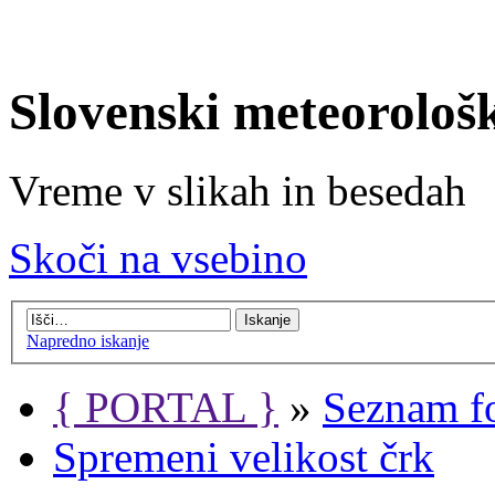
Slovenski meteorološ
Vreme v slikah in besedah
Skoči na vsebino
Napredno iskanje
{ PORTAL }
»
Seznam f
Spremeni velikost črk