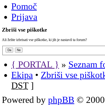
Pomoč
Prijava
Zbriši vse piškotke
Ali želite izbrisati vse piškotke, ki jih je nastavil ta forum?
{ PORTAL }
»
Seznam f
Ekipa
•
Zbriši vse piško
DST
]
Powered by
phpBB
© 2000,