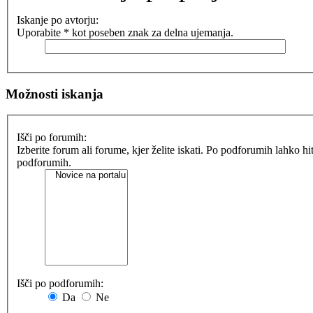
Iskanje po avtorju:
Uporabite * kot poseben znak za delna ujemanja.
Možnosti iskanja
Išči po forumih:
Izberite forum ali forume, kjer želite iskati. Po podforumih lahko h
podforumih.
Išči po podforumih:
Da
Ne