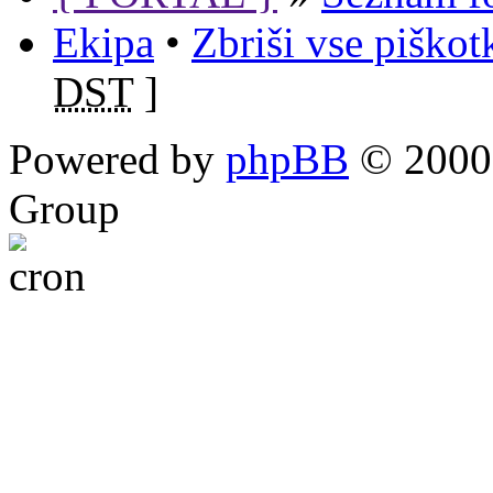
Ekipa
•
Zbriši vse piško
DST
]
Powered by
phpBB
© 2000,
Group