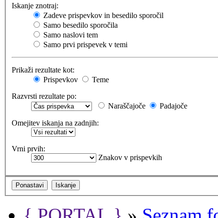
Iskanje znotraj:
Zadeve prispevkov in besedilo sporočil
Samo besedilo sporočila
Samo naslovi tem
Samo prvi prispevek v temi
Prikaži rezultate kot:
Prispevkov
Teme
Razvrsti rezultate po:
Naraščajoče
Padajoče
Omejitev iskanja na zadnjih:
Vrni prvih:
Znakov v prispevkih
{ PORTAL }
»
Seznam f