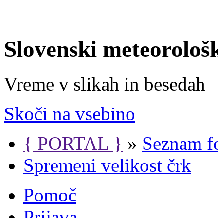
Slovenski meteorološ
Vreme v slikah in besedah
Skoči na vsebino
{ PORTAL }
»
Seznam f
Spremeni velikost črk
Pomoč
Prijava