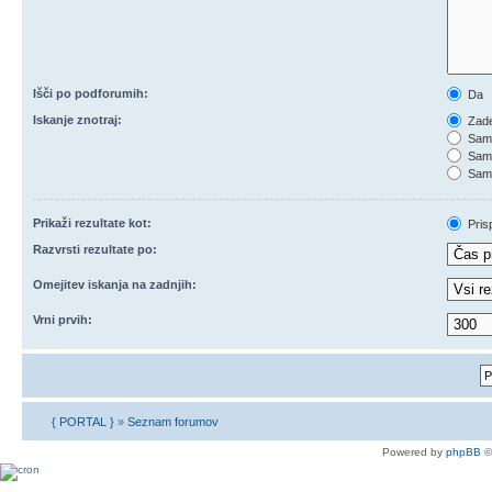
Išči po podforumih:
Da
Iskanje znotraj:
Zade
Samo
Samo
Samo
Prikaži rezultate kot:
Pris
Razvrsti rezultate po:
Omejitev iskanja na zadnjih:
Vrni prvih:
{ PORTAL }
»
Seznam forumov
Powered by
phpBB
©