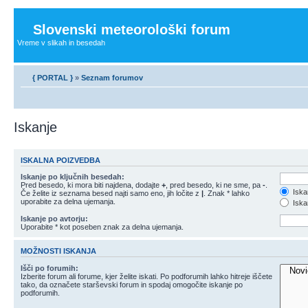
Slovenski meteorološki forum
Vreme v slikah in besedah
{ PORTAL }
»
Seznam forumov
Iskanje
ISKALNA POIZVEDBA
Iskanje po ključnih besedah:
Pred besedo, ki mora biti najdena, dodajte
+
, pred besedo, ki ne sme, pa
-
.
Iska
Če želite iz seznama besed najti samo eno, jih ločite z
|
. Znak * lahko
uporabite za delna ujemanja.
Iskan
Iskanje po avtorju:
Uporabite * kot poseben znak za delna ujemanja.
MOŽNOSTI ISKANJA
Išči po forumih:
Izberite forum ali forume, kjer želite iskati. Po podforumih lahko hitreje iščete
tako, da označete starševski forum in spodaj omogočite iskanje po
podforumih.