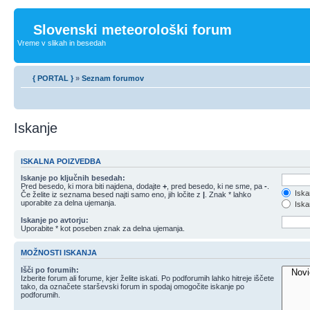
Slovenski meteorološki forum
Vreme v slikah in besedah
{ PORTAL }
»
Seznam forumov
Iskanje
ISKALNA POIZVEDBA
Iskanje po ključnih besedah:
Pred besedo, ki mora biti najdena, dodajte
+
, pred besedo, ki ne sme, pa
-
.
Iska
Če želite iz seznama besed najti samo eno, jih ločite z
|
. Znak * lahko
uporabite za delna ujemanja.
Iskan
Iskanje po avtorju:
Uporabite * kot poseben znak za delna ujemanja.
MOŽNOSTI ISKANJA
Išči po forumih:
Izberite forum ali forume, kjer želite iskati. Po podforumih lahko hitreje iščete
tako, da označete starševski forum in spodaj omogočite iskanje po
podforumih.