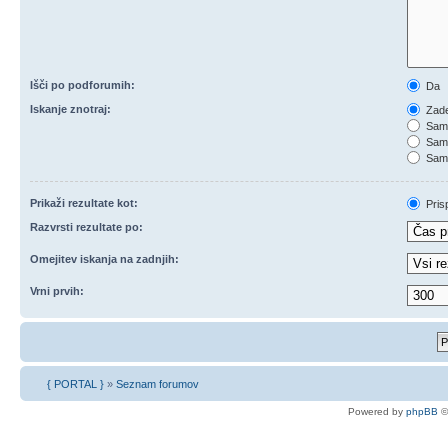
Išči po podforumih:
Da
Iskanje znotraj:
Zade
Samo
Samo
Samo
Prikaži rezultate kot:
Pris
Razvrsti rezultate po:
Omejitev iskanja na zadnjih:
Vrni prvih:
{ PORTAL }
»
Seznam forumov
Powered by
phpBB
©