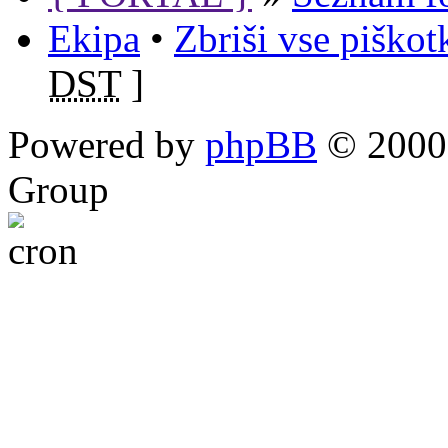
Ekipa
•
Zbriši vse piško
DST
]
Powered by
phpBB
© 2000,
Group