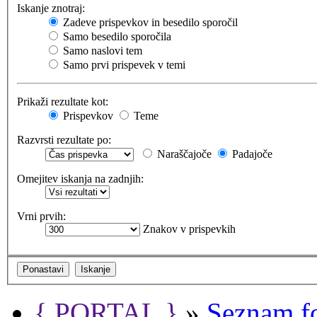
Iskanje znotraj:
Zadeve prispevkov in besedilo sporočil
Samo besedilo sporočila
Samo naslovi tem
Samo prvi prispevek v temi
Prikaži rezultate kot:
Prispevkov
Teme
Razvrsti rezultate po:
Naraščajoče
Padajoče
Omejitev iskanja na zadnjih:
Vrni prvih:
Znakov v prispevkih
{ PORTAL }
»
Seznam f