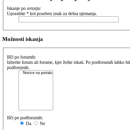
Iskanje po avtorju:
Uporabite * kot poseben znak za delna ujemanja.
Možnosti iskanja
Išči po forumih:
Izberite forum ali forume, kjer želite iskati. Po podforumih lahko h
podforumih.
Išči po podforumih:
Da
Ne