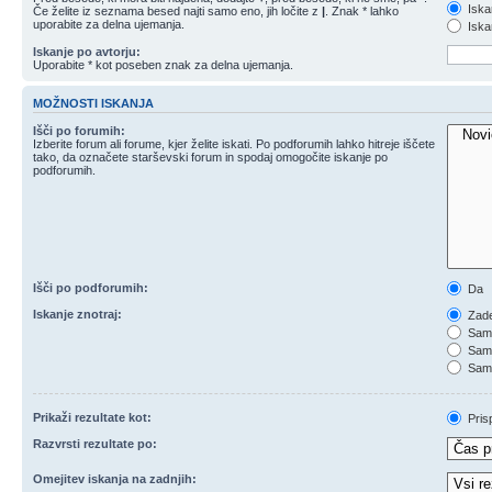
Iska
Če želite iz seznama besed najti samo eno, jih ločite z
|
. Znak * lahko
uporabite za delna ujemanja.
Iskan
Iskanje po avtorju:
Uporabite * kot poseben znak za delna ujemanja.
MOŽNOSTI ISKANJA
Išči po forumih:
Izberite forum ali forume, kjer želite iskati. Po podforumih lahko hitreje iščete
tako, da označete starševski forum in spodaj omogočite iskanje po
podforumih.
Išči po podforumih:
Da
Iskanje znotraj:
Zade
Samo
Samo
Samo
Prikaži rezultate kot:
Pris
Razvrsti rezultate po:
Omejitev iskanja na zadnjih: