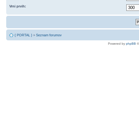
Vrni prvih:
{ PORTAL }
»
Seznam forumov
Powered by
phpBB
©