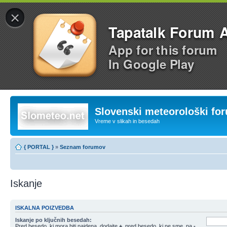
×
Tapatalk Forum 
App for this forum
In Google Play
Slovenski meteorološki fo
Vreme v slikah in besedah
{ PORTAL }
»
Seznam forumov
Iskanje
ISKALNA POIZVEDBA
Iskanje po ključnih besedah:
Pred besedo, ki mora biti najdena, dodajte
+
, pred besedo, ki ne sme, pa
-
.