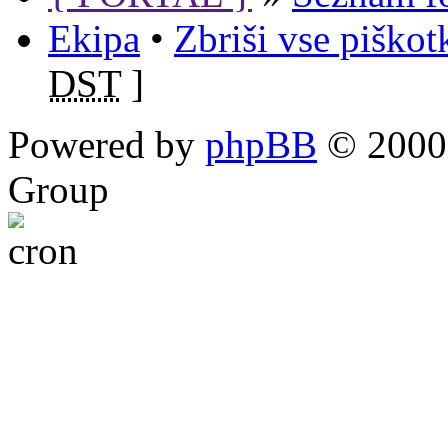
Ekipa
•
Zbriši vse piško
DST
]
Powered by
phpBB
© 2000,
Group