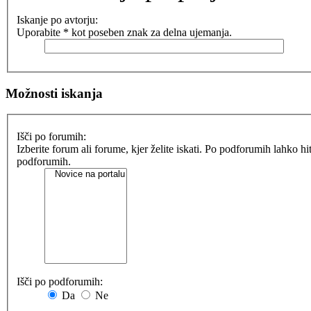
Iskanje po avtorju:
Uporabite * kot poseben znak za delna ujemanja.
Možnosti iskanja
Išči po forumih:
Izberite forum ali forume, kjer želite iskati. Po podforumih lahko h
podforumih.
Išči po podforumih:
Da
Ne