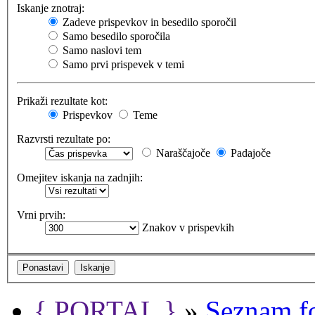
Iskanje znotraj:
Zadeve prispevkov in besedilo sporočil
Samo besedilo sporočila
Samo naslovi tem
Samo prvi prispevek v temi
Prikaži rezultate kot:
Prispevkov
Teme
Razvrsti rezultate po:
Naraščajoče
Padajoče
Omejitev iskanja na zadnjih:
Vrni prvih:
Znakov v prispevkih
{ PORTAL }
»
Seznam f