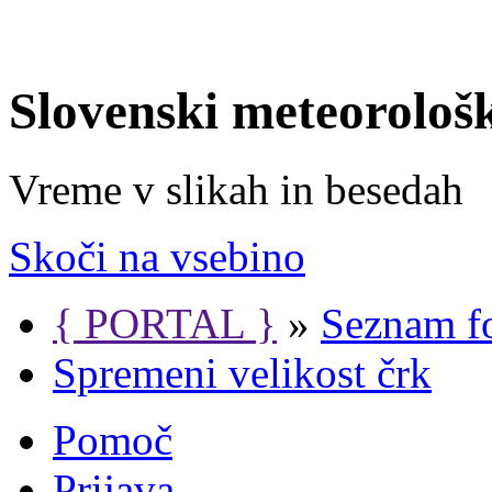
Slovenski meteorološ
Vreme v slikah in besedah
Skoči na vsebino
{ PORTAL }
»
Seznam f
Spremeni velikost črk
Pomoč
Prijava