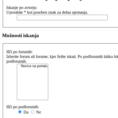
Iskanje po avtorju:
Uporabite * kot poseben znak za delna ujemanja.
Možnosti iskanja
Išči po forumih:
Izberite forum ali forume, kjer želite iskati. Po podforumih lahko h
podforumih.
Išči po podforumih:
Da
Ne