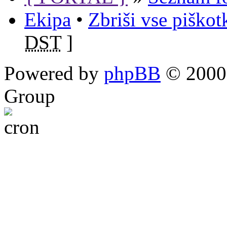
Ekipa
•
Zbriši vse piško
DST
]
Powered by
phpBB
© 2000,
Group