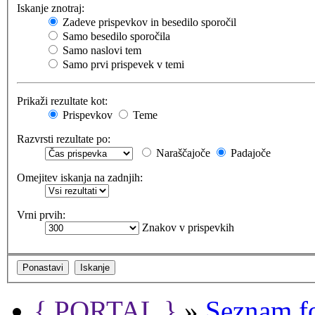
Iskanje znotraj:
Zadeve prispevkov in besedilo sporočil
Samo besedilo sporočila
Samo naslovi tem
Samo prvi prispevek v temi
Prikaži rezultate kot:
Prispevkov
Teme
Razvrsti rezultate po:
Naraščajoče
Padajoče
Omejitev iskanja na zadnjih:
Vrni prvih:
Znakov v prispevkih
{ PORTAL }
»
Seznam f