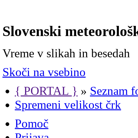
Slovenski meteorološ
Vreme v slikah in besedah
Skoči na vsebino
{ PORTAL }
»
Seznam f
Spremeni velikost črk
Pomoč
Prijava