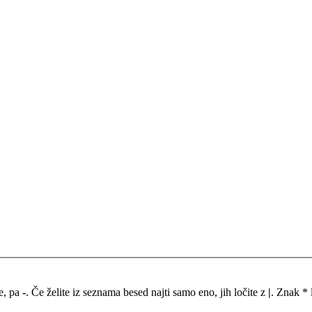
me, pa
-
. Če želite iz seznama besed najti samo eno, jih ločite z
|
. Znak * 