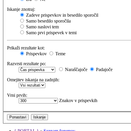
Iskanje znotraj:
Zadeve prispevkov in besedilo sporočil
Samo besedilo sporočila
Samo naslovi tem
Samo prvi prispevek v temi
Prikaži rezultate kot:
Prispevkov
Teme
Razvrsti rezultate po:
Naraščajoče
Padajoče
Omejitev iskanja na zadnjih:
Vrni prvih:
Znakov v prispevkih
{ PORTAL }
»
Seznam forumov