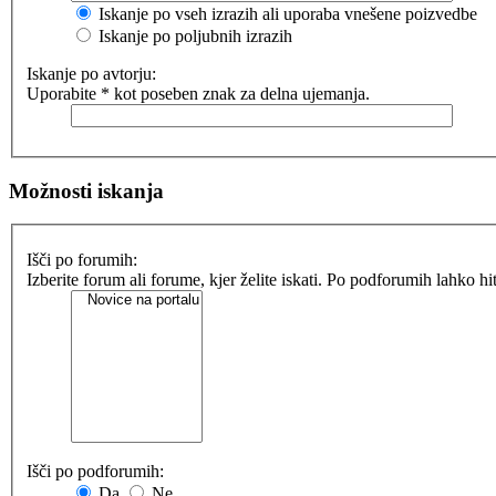
Iskanje po vseh izrazih ali uporaba vnešene poizvedbe
Iskanje po poljubnih izrazih
Iskanje po avtorju:
Uporabite * kot poseben znak za delna ujemanja.
Možnosti iskanja
Išči po forumih:
Izberite forum ali forume, kjer želite iskati. Po podforumih lahko h
Išči po podforumih:
Da
Ne