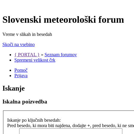
Slovenski meteorološki forum
Vreme v slikah in besedah
Skoči na vsebino
{ PORTAL }
»
Seznam forumov
Spremeni velikost črk
Pomoč
Prijava
Iskanje
Iskalna poizvedba
Iskanje po ključnih besedah:
Pred besedo, ki mora biti najdena, dodajte
+
, pred besedo, ki ne s