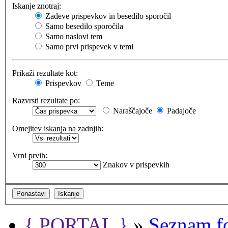
Iskanje znotraj:
Zadeve prispevkov in besedilo sporočil
Samo besedilo sporočila
Samo naslovi tem
Samo prvi prispevek v temi
Prikaži rezultate kot:
Prispevkov
Teme
Razvrsti rezultate po:
Naraščajoče
Padajoče
Omejitev iskanja na zadnjih:
Vrni prvih:
Znakov v prispevkih
{ PORTAL }
»
Seznam f