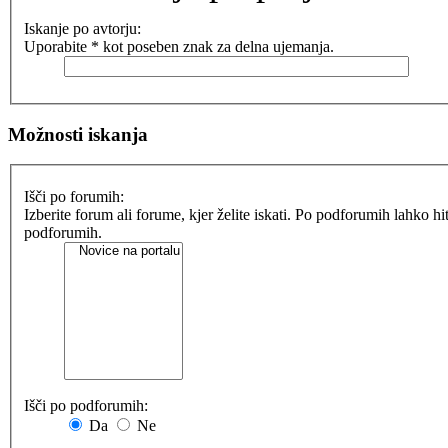
Iskanje po avtorju:
Uporabite * kot poseben znak za delna ujemanja.
Možnosti iskanja
Išči po forumih:
Izberite forum ali forume, kjer želite iskati. Po podforumih lahko h
podforumih.
Išči po podforumih:
Da
Ne