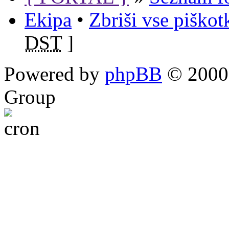
Ekipa
•
Zbriši vse piško
DST
]
Powered by
phpBB
© 2000,
Group