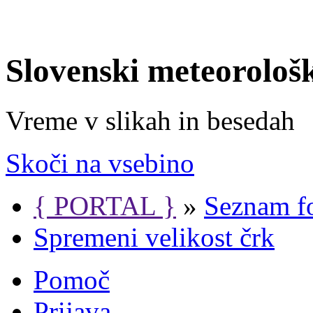
Slovenski meteorološ
Vreme v slikah in besedah
Skoči na vsebino
{ PORTAL }
»
Seznam f
Spremeni velikost črk
Pomoč
Prijava