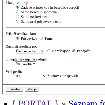
Iskanje znotraj:
Zadeve prispevkov in besedilo sporočil
Samo besedilo sporočila
Samo naslovi tem
Samo prvi prispevek v temi
Prikaži rezultate kot:
Prispevkov
Teme
Razvrsti rezultate po:
Naraščajoče
Padajoče
Omejitev iskanja na zadnjih:
Vrni prvih:
Znakov v prispevkih
{ PORTAL }
»
Seznam f