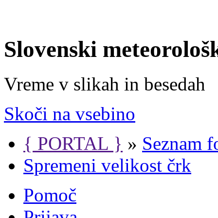
Slovenski meteorološ
Vreme v slikah in besedah
Skoči na vsebino
{ PORTAL }
»
Seznam f
Spremeni velikost črk
Pomoč
Prijava