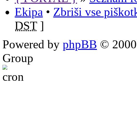
Ekipa
•
Zbriši vse piško
DST
]
Powered by
phpBB
© 2000,
Group