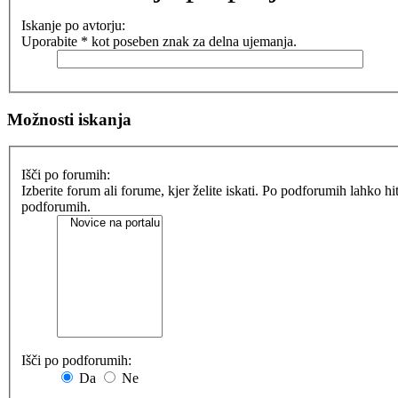
Iskanje po avtorju:
Uporabite * kot poseben znak za delna ujemanja.
Možnosti iskanja
Išči po forumih:
Izberite forum ali forume, kjer želite iskati. Po podforumih lahko h
podforumih.
Išči po podforumih:
Da
Ne