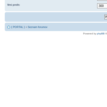
Vrni prvih:
{ PORTAL }
»
Seznam forumov
Powered by
phpBB
©