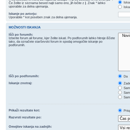
Iska
Če želite iz seznama besed najti samo eno, jih ločite z
|
. Znak * lahko
uporabite za delna ujemanja.
Iskan
Iskanje po avtorju:
Uporabite * kot poseben znak za delna ujemanja.
MOŽNOSTI ISKANJA
Išči po forumih:
Izberite forum ali forume, kjer želite iskati. Po podforumih lahko hitreje iščete
tako, da označete starševski forum in spodaj omogočite iskanje po
podforumih.
Išči po podforumih:
Da
Iskanje znotraj:
Zade
Samo
Samo
Samo
Prikaži rezultate kot:
Pris
Razvrsti rezultate po:
Omejitev iskanja na zadnjih: