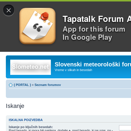
×
Tapatalk Forum 
App for this forum
In Google Play
Slovenski meteorološki fo
Vreme v slikah in besedah
{ PORTAL }
»
Seznam forumov
Iskanje
ISKALNA POIZVEDBA
Iskanje po ključnih besedah:
Pred besedo, ki mora biti najdena, dodajte
+
, pred besedo, ki ne sme, pa
-
.