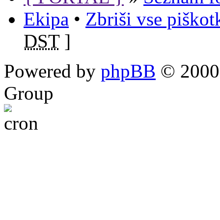
Ekipa
•
Zbriši vse piško
DST
]
Powered by
phpBB
© 2000,
Group