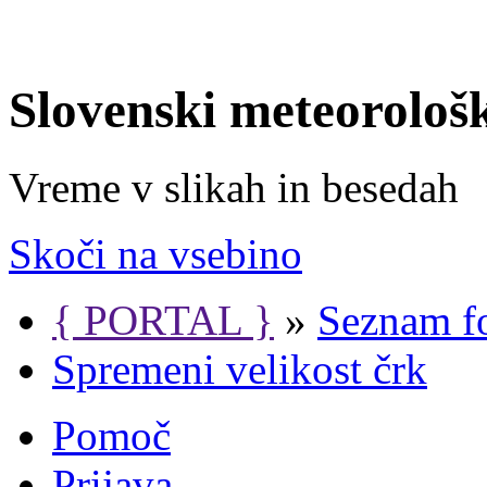
Slovenski meteorološ
Vreme v slikah in besedah
Skoči na vsebino
{ PORTAL }
»
Seznam f
Spremeni velikost črk
Pomoč
Prijava