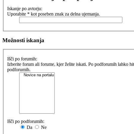
Iskanje po avtorju:
Uporabite * kot poseben znak za delna ujemanja.
Možnosti iskanja
Išči po forumih:
Izberite forum ali forume, kjer želite iskati. Po podforumih lahko h
podforumih.
Išči po podforumih:
Da
Ne