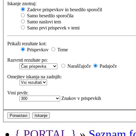
Iskanje znotraj:
Zadeve prispevkov in besedilo sporočil
Samo besedilo sporočila
Samo naslovi tem
Samo prvi prispevek v temi
Prikaži rezultate kot:
Prispevkov
Teme
Razvrsti rezultate po:
Naraščajoče
Padajoče
Omejitev iskanja na zadnjih:
Vrni prvih:
Znakov v prispevkih
{ PORTAL }
»
Seznam f