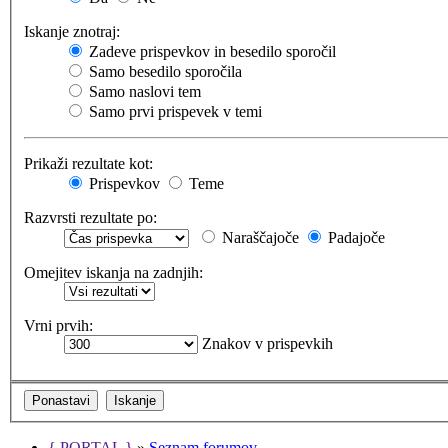
Iskanje znotraj:
Zadeve prispevkov in besedilo sporočil
Samo besedilo sporočila
Samo naslovi tem
Samo prvi prispevek v temi
Prikaži rezultate kot:
Prispevkov
Teme
Razvrsti rezultate po:
Naraščajoče
Padajoče
Omejitev iskanja na zadnjih:
Vrni prvih:
Znakov v prispevkih
{ PORTAL }
»
Seznam forumov