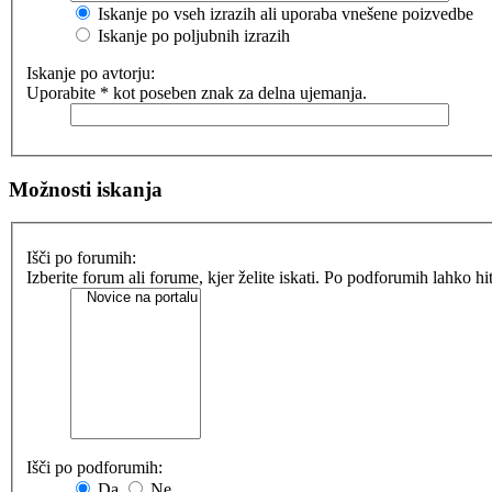
Iskanje po vseh izrazih ali uporaba vnešene poizvedbe
Iskanje po poljubnih izrazih
Iskanje po avtorju:
Uporabite * kot poseben znak za delna ujemanja.
Možnosti iskanja
Išči po forumih:
Izberite forum ali forume, kjer želite iskati. Po podforumih lahko h
Išči po podforumih:
Da
Ne