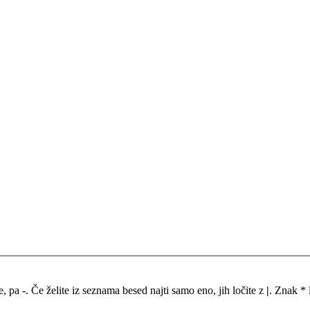
me, pa
-
. Če želite iz seznama besed najti samo eno, jih ločite z
|
. Znak * 