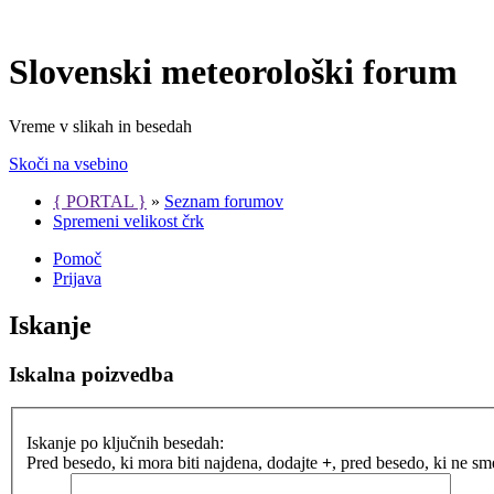
Slovenski meteorološki forum
Vreme v slikah in besedah
Skoči na vsebino
{ PORTAL }
»
Seznam forumov
Spremeni velikost črk
Pomoč
Prijava
Iskanje
Iskalna poizvedba
Iskanje po ključnih besedah:
Pred besedo, ki mora biti najdena, dodajte
+
, pred besedo, ki ne s