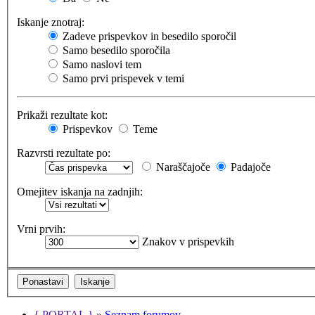
Iskanje znotraj:
Zadeve prispevkov in besedilo sporočil
Samo besedilo sporočila
Samo naslovi tem
Samo prvi prispevek v temi
Prikaži rezultate kot:
Prispevkov
Teme
Razvrsti rezultate po:
Naraščajoče
Padajoče
Omejitev iskanja na zadnjih:
Vrni prvih:
Znakov v prispevkih
{ PORTAL }
»
Seznam forumov