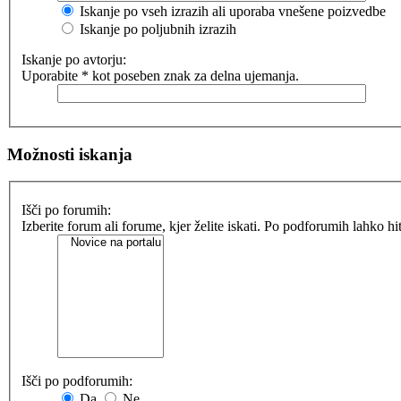
Iskanje po vseh izrazih ali uporaba vnešene poizvedbe
Iskanje po poljubnih izrazih
Iskanje po avtorju:
Uporabite * kot poseben znak za delna ujemanja.
Možnosti iskanja
Išči po forumih:
Izberite forum ali forume, kjer želite iskati. Po podforumih lahko h
Išči po podforumih:
Da
Ne