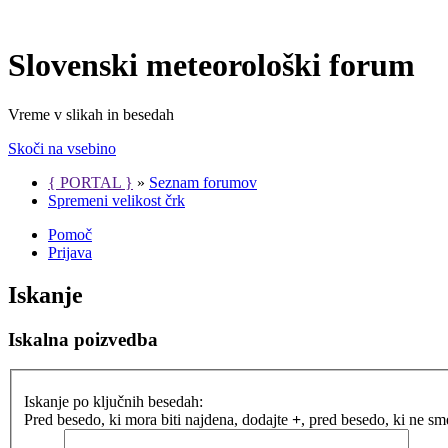
Slovenski meteorološki forum
Vreme v slikah in besedah
Skoči na vsebino
{ PORTAL }
»
Seznam forumov
Spremeni velikost črk
Pomoč
Prijava
Iskanje
Iskalna poizvedba
Iskanje po ključnih besedah:
Pred besedo, ki mora biti najdena, dodajte
+
, pred besedo, ki ne s