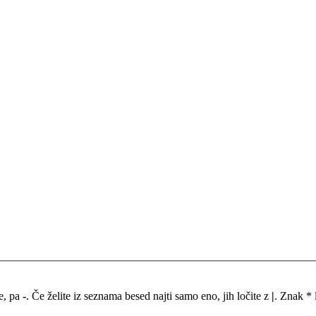
me, pa
-
. Če želite iz seznama besed najti samo eno, jih ločite z
|
. Znak * 