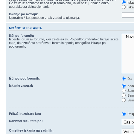
Iska
Če želite iz seznama besed najti samo eno, jih ločite z
|
. Znak * lahko
uporabite za delna ujemanja.
Iskan
Iskanje po avtorju:
Uporabite * kot poseben znak za delna ujemanja.
MOŽNOSTI ISKANJA
Išči po forumih:
Izberite forum ali forume, kjer želite iskati. Po podforumih lahko hitreje iščete
tako, da označete starševski forum in spodaj omogočite iskanje po
podforumih.
Išči po podforumih:
Da
Iskanje znotraj:
Zade
Samo
Samo
Samo
Prikaži rezultate kot:
Pris
Razvrsti rezultate po:
Omejitev iskanja na zadnjih: