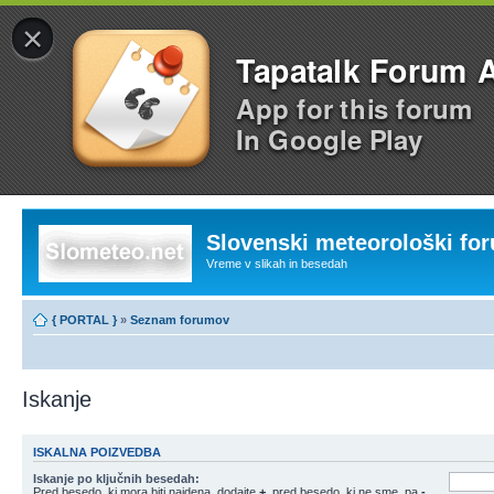
×
Tapatalk Forum 
App for this forum
In Google Play
Slovenski meteorološki fo
Vreme v slikah in besedah
{ PORTAL }
»
Seznam forumov
Iskanje
ISKALNA POIZVEDBA
Iskanje po ključnih besedah:
Pred besedo, ki mora biti najdena, dodajte
+
, pred besedo, ki ne sme, pa
-
.