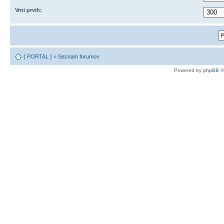
Vrni prvih:
{ PORTAL }
»
Seznam forumov
Powered by
phpBB
©