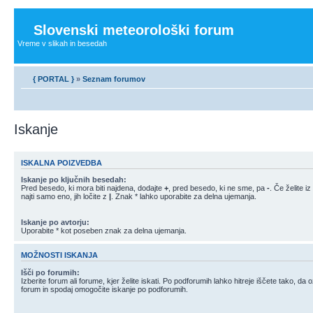
Slovenski meteorološki forum
Vreme v slikah in besedah
{ PORTAL }
»
Seznam forumov
Iskanje
ISKALNA POIZVEDBA
Iskanje po ključnih besedah:
Pred besedo, ki mora biti najdena, dodajte
+
, pred besedo, ki ne sme, pa
-
. Če želite 
najti samo eno, jih ločite z
|
. Znak * lahko uporabite za delna ujemanja.
Iskanje po avtorju:
Uporabite * kot poseben znak za delna ujemanja.
MOŽNOSTI ISKANJA
Išči po forumih:
Izberite forum ali forume, kjer želite iskati. Po podforumih lahko hitreje iščete tako, da
forum in spodaj omogočite iskanje po podforumih.