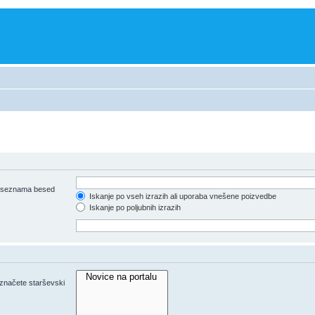
iz seznama besed
Iskanje po vseh izrazih ali uporaba vnešene poizvedbe
Iskanje po poljubnih izrazih
 označete starševski