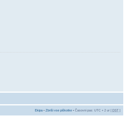
Ekipa
•
Zbriši vse piškotke
• Časovni pas: UTC + 2 ur [
DST
]