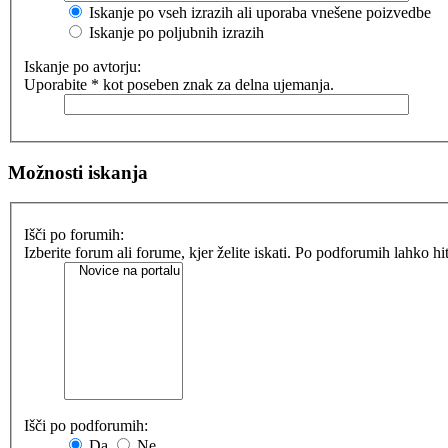
Iskanje po vseh izrazih ali uporaba vnešene poizvedbe
Iskanje po poljubnih izrazih
Iskanje po avtorju:
Uporabite * kot poseben znak za delna ujemanja.
Možnosti iskanja
Išči po forumih:
Izberite forum ali forume, kjer želite iskati. Po podforumih lahko h
Išči po podforumih:
Da
Ne