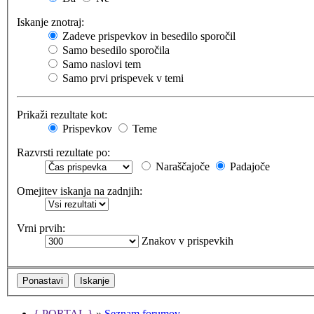
Iskanje znotraj:
Zadeve prispevkov in besedilo sporočil
Samo besedilo sporočila
Samo naslovi tem
Samo prvi prispevek v temi
Prikaži rezultate kot:
Prispevkov
Teme
Razvrsti rezultate po:
Naraščajoče
Padajoče
Omejitev iskanja na zadnjih:
Vrni prvih:
Znakov v prispevkih
{ PORTAL }
»
Seznam forumov