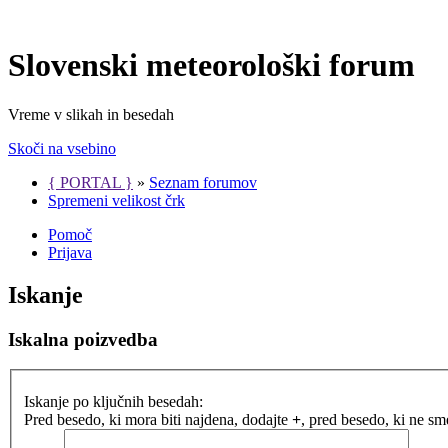
Slovenski meteorološki forum
Vreme v slikah in besedah
Skoči na vsebino
{ PORTAL }
»
Seznam forumov
Spremeni velikost črk
Pomoč
Prijava
Iskanje
Iskalna poizvedba
Iskanje po ključnih besedah:
Pred besedo, ki mora biti najdena, dodajte
+
, pred besedo, ki ne s