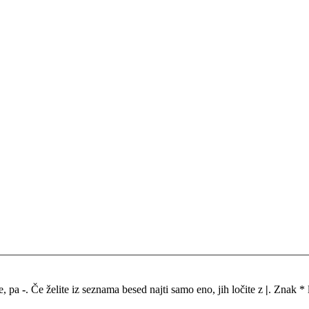
me, pa
-
. Če želite iz seznama besed najti samo eno, jih ločite z
|
. Znak * 