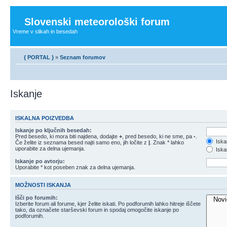
Slovenski meteorološki forum
Vreme v slikah in besedah
{ PORTAL }
»
Seznam forumov
Iskanje
ISKALNA POIZVEDBA
Iskanje po ključnih besedah:
Pred besedo, ki mora biti najdena, dodajte
+
, pred besedo, ki ne sme, pa
-
.
Iska
Če želite iz seznama besed najti samo eno, jih ločite z
|
. Znak * lahko
uporabite za delna ujemanja.
Iskan
Iskanje po avtorju:
Uporabite * kot poseben znak za delna ujemanja.
MOŽNOSTI ISKANJA
Išči po forumih:
Izberite forum ali forume, kjer želite iskati. Po podforumih lahko hitreje iščete
tako, da označete starševski forum in spodaj omogočite iskanje po
podforumih.