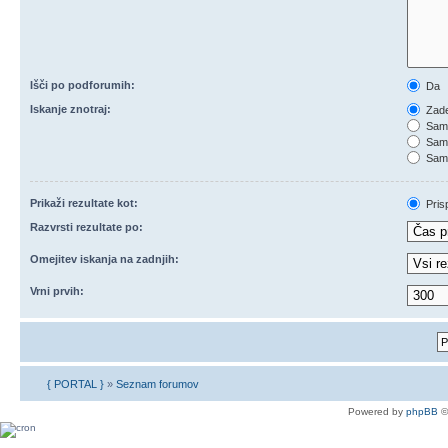
Išči po podforumih:
Da
Iskanje znotraj:
Zade
Samo
Samo
Samo
Prikaži rezultate kot:
Pris
Razvrsti rezultate po:
Omejitev iskanja na zadnjih:
Vrni prvih:
{ PORTAL }
»
Seznam forumov
Powered by
phpBB
©