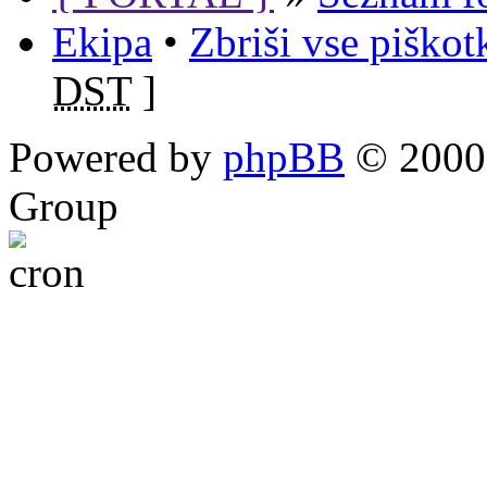
Ekipa
•
Zbriši vse piško
DST
]
Powered by
phpBB
© 2000,
Group