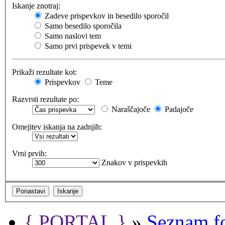
Iskanje znotraj:
Zadeve prispevkov in besedilo sporočil
Samo besedilo sporočila
Samo naslovi tem
Samo prvi prispevek v temi
Prikaži rezultate kot:
Prispevkov
Teme
Razvrsti rezultate po:
Naraščajoče
Padajoče
Omejitev iskanja na zadnjih:
Vrni prvih:
Znakov v prispevkih
{ PORTAL }
»
Seznam f