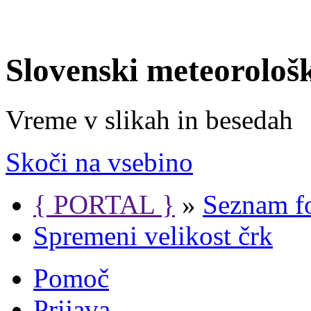
Slovenski meteorološ
Vreme v slikah in besedah
Skoči na vsebino
{ PORTAL }
»
Seznam f
Spremeni velikost črk
Pomoč
Prijava