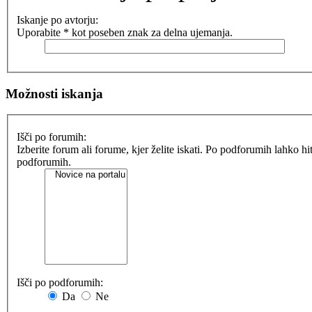
Iskanje po avtorju:
Uporabite * kot poseben znak za delna ujemanja.
Možnosti iskanja
Išči po forumih:
Izberite forum ali forume, kjer želite iskati. Po podforumih lahko h
podforumih.
Išči po podforumih:
Da
Ne