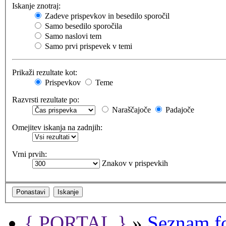
Iskanje znotraj:
Zadeve prispevkov in besedilo sporočil
Samo besedilo sporočila
Samo naslovi tem
Samo prvi prispevek v temi
Prikaži rezultate kot:
Prispevkov
Teme
Razvrsti rezultate po:
Naraščajoče
Padajoče
Omejitev iskanja na zadnjih:
Vrni prvih:
Znakov v prispevkih
{ PORTAL }
»
Seznam f