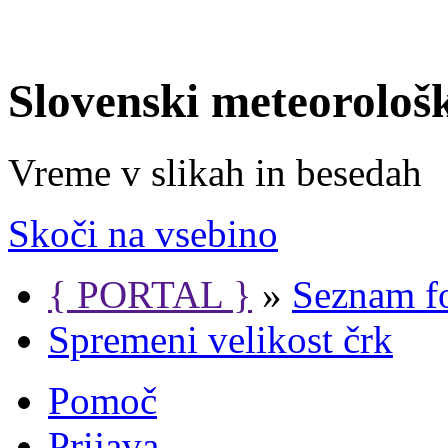
Slovenski meteorološ
Vreme v slikah in besedah
Skoči na vsebino
{ PORTAL }
»
Seznam f
Spremeni velikost črk
Pomoč
Prijava