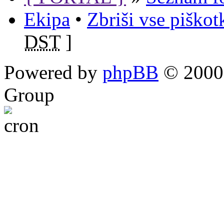
Ekipa
•
Zbriši vse piško
DST
]
Powered by
phpBB
© 2000,
Group