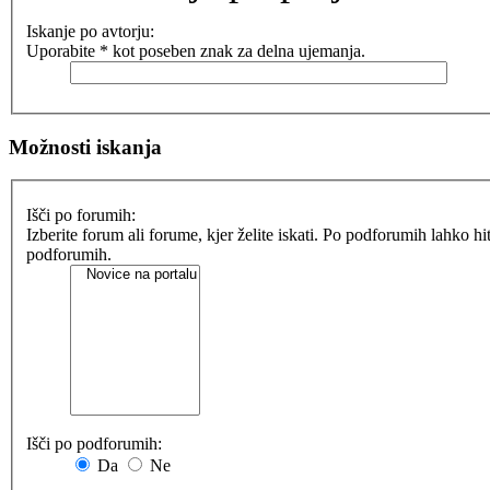
Iskanje po avtorju:
Uporabite * kot poseben znak za delna ujemanja.
Možnosti iskanja
Išči po forumih:
Izberite forum ali forume, kjer želite iskati. Po podforumih lahko h
podforumih.
Išči po podforumih:
Da
Ne