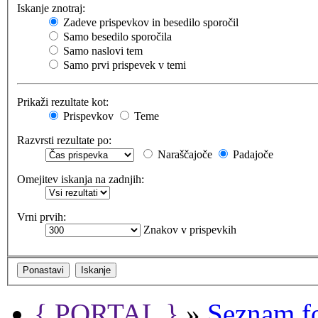
Iskanje znotraj:
Zadeve prispevkov in besedilo sporočil
Samo besedilo sporočila
Samo naslovi tem
Samo prvi prispevek v temi
Prikaži rezultate kot:
Prispevkov
Teme
Razvrsti rezultate po:
Naraščajoče
Padajoče
Omejitev iskanja na zadnjih:
Vrni prvih:
Znakov v prispevkih
{ PORTAL }
»
Seznam f