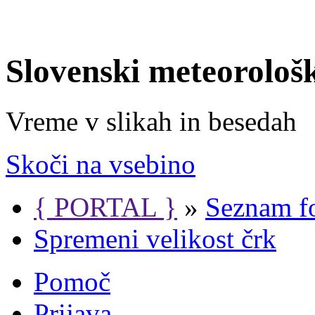
Slovenski meteorološ
Vreme v slikah in besedah
Skoči na vsebino
{ PORTAL }
»
Seznam f
Spremeni velikost črk
Pomoč
Prijava