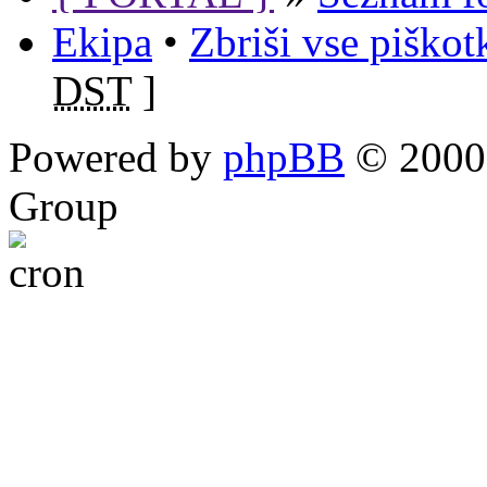
Ekipa
•
Zbriši vse piško
DST
]
Powered by
phpBB
© 2000,
Group