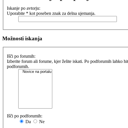
Iskanje po avtorju:
Uporabite * kot poseben znak za delna ujemanja.
Možnosti iskanja
Išči po forumih:
Izberite forum ali forume, kjer želite iskati. Po podforumih lahko h
podforumih.
Išči po podforumih:
Da
Ne