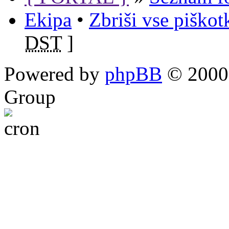
Ekipa
•
Zbriši vse piško
DST
]
Powered by
phpBB
© 2000,
Group