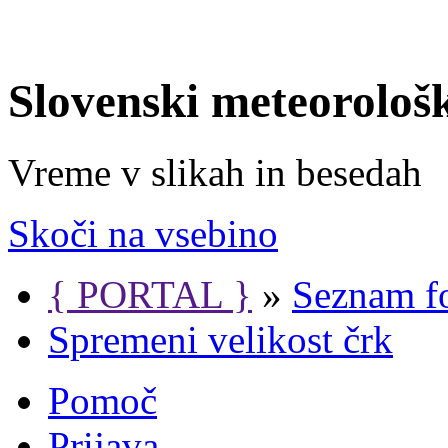
Slovenski meteorološ
Vreme v slikah in besedah
Skoči na vsebino
{ PORTAL }
»
Seznam f
Spremeni velikost črk
Pomoč
Prijava