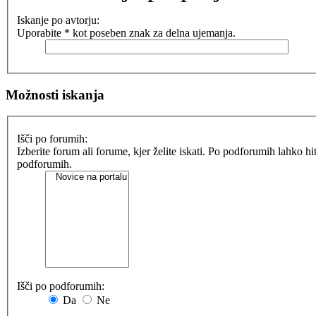
Iskanje po avtorju:
Uporabite * kot poseben znak za delna ujemanja.
Možnosti iskanja
Išči po forumih:
Izberite forum ali forume, kjer želite iskati. Po podforumih lahko h
podforumih.
Išči po podforumih:
Da
Ne