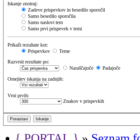
Iskanje znotraj:
Zadeve prispevkov in besedilo sporočil
Samo besedilo sporočila
Samo naslovi tem
Samo prvi prispevek v temi
Prikaži rezultate kot:
Prispevkov
Teme
Razvrsti rezultate po:
Naraščajoče
Padajoče
Omejitev iskanja na zadnjih:
Vrni prvih:
Znakov v prispevkih
{ PORTAL }
»
Seznam f