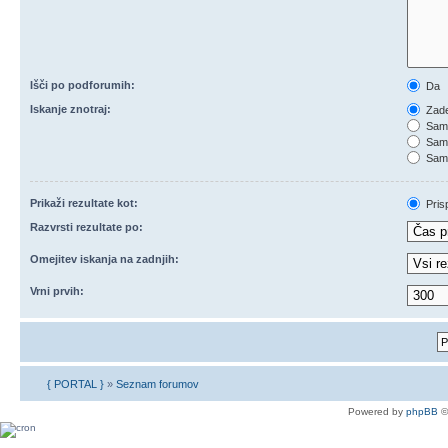
Išči po podforumih:
Da
Iskanje znotraj:
Zade
Samo
Samo
Samo
Prikaži rezultate kot:
Pris
Razvrsti rezultate po:
Omejitev iskanja na zadnjih:
Vrni prvih:
{ PORTAL }
»
Seznam forumov
Powered by
phpBB
©