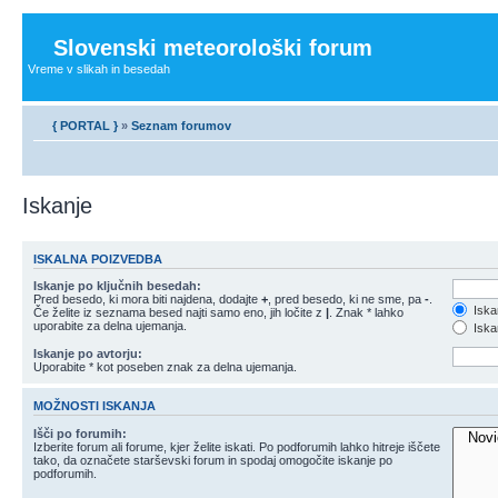
Slovenski meteorološki forum
Vreme v slikah in besedah
{ PORTAL }
»
Seznam forumov
Iskanje
ISKALNA POIZVEDBA
Iskanje po ključnih besedah:
Pred besedo, ki mora biti najdena, dodajte
+
, pred besedo, ki ne sme, pa
-
.
Iska
Če želite iz seznama besed najti samo eno, jih ločite z
|
. Znak * lahko
uporabite za delna ujemanja.
Iskan
Iskanje po avtorju:
Uporabite * kot poseben znak za delna ujemanja.
MOŽNOSTI ISKANJA
Išči po forumih:
Izberite forum ali forume, kjer želite iskati. Po podforumih lahko hitreje iščete
tako, da označete starševski forum in spodaj omogočite iskanje po
podforumih.