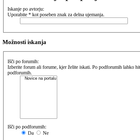
Iskanje po avtorju:
Uporabite * kot poseben znak za delna ujemanja.
Možnosti iskanja
Išči po forumih:
Izberite forum ali forume, kjer želite iskati. Po podforumih lahko h
podforumih.
Išči po podforumih:
Da
Ne