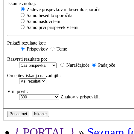
Iskanje znotraj:
Zadeve prispevkov in besedilo sporočil
Samo besedilo sporočila
Samo naslovi tem
Samo prvi prispevek v temi
Prikaži rezultate kot:
Prispevkov
Teme
Razvrsti rezultate po:
Naraščajoče
Padajoče
Omejitev iskanja na zadnjih:
Vrni prvih:
Znakov v prispevkih
{ PORTAL }
»
Seznam f