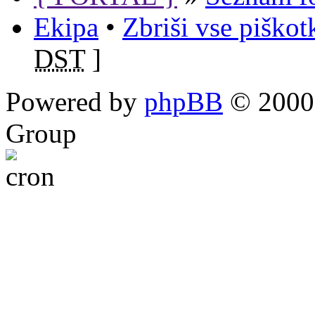
Ekipa
•
Zbriši vse piško
DST
]
Powered by
phpBB
© 2000,
Group