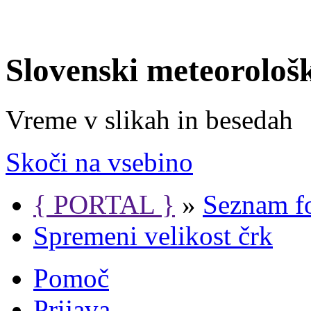
Slovenski meteorološ
Vreme v slikah in besedah
Skoči na vsebino
{ PORTAL }
»
Seznam f
Spremeni velikost črk
Pomoč
Prijava