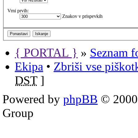
Vrni prvih:
Znakov v prispevkih
{ PORTAL }
»
Seznam f
Ekipa
•
Zbriši vse piško
DST
]
Powered by
phpBB
© 2000,
Group