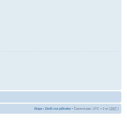
Ekipa
•
Zbriši vse piškotke
• Časovni pas: UTC + 2 ur [
DST
]