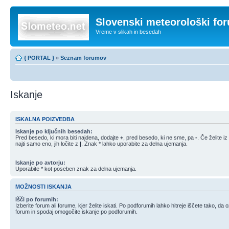
Slovenski meteorološki fo
Vreme v slikah in besedah
{ PORTAL }
»
Seznam forumov
Iskanje
ISKALNA POIZVEDBA
Iskanje po ključnih besedah:
Pred besedo, ki mora biti najdena, dodajte
+
, pred besedo, ki ne sme, pa
-
. Če želite 
najti samo eno, jih ločite z
|
. Znak * lahko uporabite za delna ujemanja.
Iskanje po avtorju:
Uporabite * kot poseben znak za delna ujemanja.
MOŽNOSTI ISKANJA
Išči po forumih:
Izberite forum ali forume, kjer želite iskati. Po podforumih lahko hitreje iščete tako, da
forum in spodaj omogočite iskanje po podforumih.