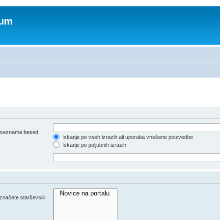
rum
iz seznama besed
Iskanje po vseh izrazih ali uporaba vnešene poizvedbe
Iskanje po poljubnih izrazih
 označete starševski