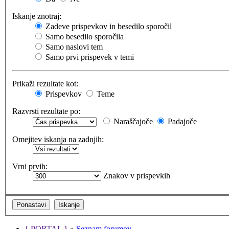
Iskanje znotraj:
Zadeve prispevkov in besedilo sporočil
Samo besedilo sporočila
Samo naslovi tem
Samo prvi prispevek v temi
Prikaži rezultate kot:
Prispevkov
Teme
Razvrsti rezultate po:
Naraščajoče
Padajoče
Omejitev iskanja na zadnjih:
Vrni prvih:
Znakov v prispevkih
{ PORTAL }
»
Seznam forumov