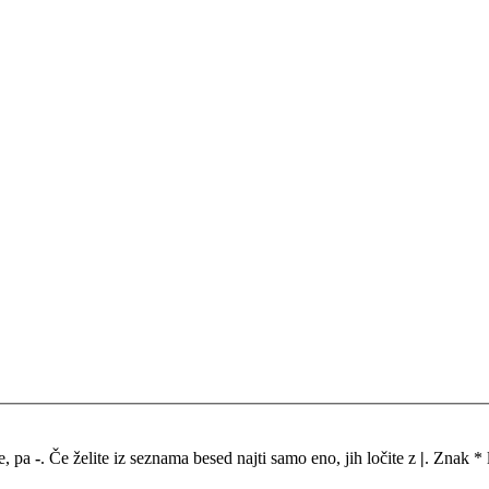
me, pa
-
. Če želite iz seznama besed najti samo eno, jih ločite z
|
. Znak * 