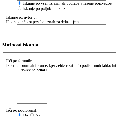
Iskanje po vseh izrazih ali uporaba vnešene poizvedbe
Iskanje po poljubnih izrazih
Iskanje po avtorju:
Uporabite * kot poseben znak za delna ujemanja.
Možnosti iskanja
Išči po forumih:
Izberite forum ali forume, kjer želite iskati. Po podforumih lahko h
Išči po podforumih:
Da
Ne