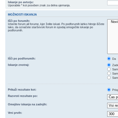
Iskanje po avtorju:
Uporabite * kot poseben znak za delna ujemanja.
MOŽNOSTI ISKANJA
Išči po forumih:
Izberite forum ali forume, kjer želite iskati. Po podforumih lahko hitreje iščete
tako, da označete starševski forum in spodaj omogočite iskanje po
podforumih.
Išči po podforumih:
Da
Iskanje znotraj:
Zade
Samo
Samo
Samo
Prikaži rezultate kot:
Pris
Razvrsti rezultate po:
Omejitev iskanja na zadnjih:
Vrni prvih: