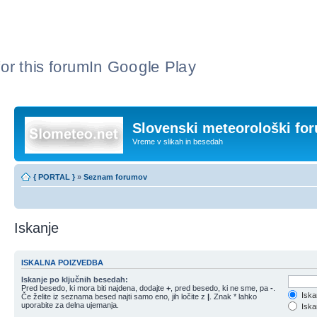
or this forum
In Google Play
Slovenski meteorološki fo
Vreme v slikah in besedah
{ PORTAL }
»
Seznam forumov
Iskanje
ISKALNA POIZVEDBA
Iskanje po ključnih besedah:
Pred besedo, ki mora biti najdena, dodajte
+
, pred besedo, ki ne sme, pa
-
.
Iska
Če želite iz seznama besed najti samo eno, jih ločite z
|
. Znak * lahko
uporabite za delna ujemanja.
Iskan