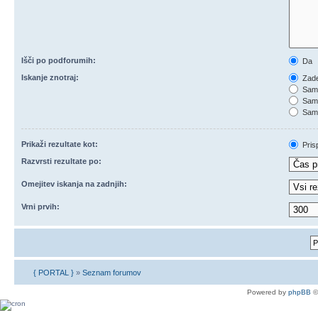
Išči po podforumih:
Da
Iskanje znotraj:
Zade
Samo
Samo
Samo
Prikaži rezultate kot:
Pris
Razvrsti rezultate po:
Omejitev iskanja na zadnjih:
Vrni prvih:
{ PORTAL }
»
Seznam forumov
Powered by
phpBB
©