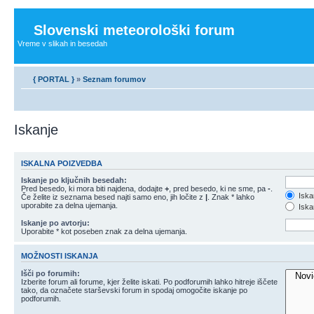
Slovenski meteorološki forum
Vreme v slikah in besedah
{ PORTAL }
»
Seznam forumov
Iskanje
ISKALNA POIZVEDBA
Iskanje po ključnih besedah:
Pred besedo, ki mora biti najdena, dodajte
+
, pred besedo, ki ne sme, pa
-
.
Iska
Če želite iz seznama besed najti samo eno, jih ločite z
|
. Znak * lahko
uporabite za delna ujemanja.
Iskan
Iskanje po avtorju:
Uporabite * kot poseben znak za delna ujemanja.
MOŽNOSTI ISKANJA
Išči po forumih:
Izberite forum ali forume, kjer želite iskati. Po podforumih lahko hitreje iščete
tako, da označete starševski forum in spodaj omogočite iskanje po
podforumih.