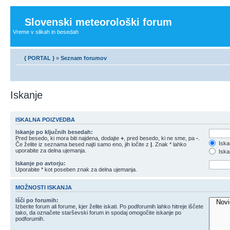
Slovenski meteorološki forum
Vreme v slikah in besedah
{ PORTAL }
»
Seznam forumov
Iskanje
ISKALNA POIZVEDBA
Iskanje po ključnih besedah:
Pred besedo, ki mora biti najdena, dodajte
+
, pred besedo, ki ne sme, pa
-
.
Iska
Če želite iz seznama besed najti samo eno, jih ločite z
|
. Znak * lahko
uporabite za delna ujemanja.
Iskan
Iskanje po avtorju:
Uporabite * kot poseben znak za delna ujemanja.
MOŽNOSTI ISKANJA
Išči po forumih:
Izberite forum ali forume, kjer želite iskati. Po podforumih lahko hitreje iščete
tako, da označete starševski forum in spodaj omogočite iskanje po
podforumih.