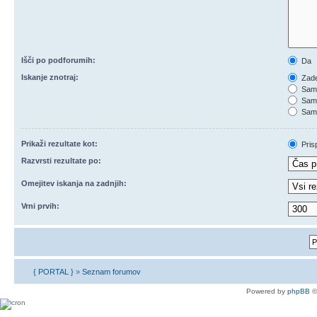
Išči po podforumih:
Da
Iskanje znotraj:
Zade
Samo
Samo
Samo
Prikaži rezultate kot:
Pris
Razvrsti rezultate po:
Omejitev iskanja na zadnjih:
Vrni prvih:
{ PORTAL }
»
Seznam forumov
Powered by
phpBB
©