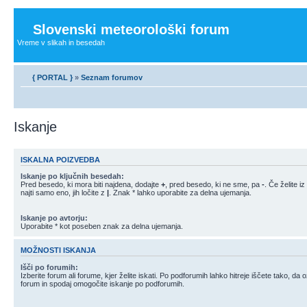
Slovenski meteorološki forum
Vreme v slikah in besedah
{ PORTAL }
»
Seznam forumov
Iskanje
ISKALNA POIZVEDBA
Iskanje po ključnih besedah:
Pred besedo, ki mora biti najdena, dodajte
+
, pred besedo, ki ne sme, pa
-
. Če želite 
najti samo eno, jih ločite z
|
. Znak * lahko uporabite za delna ujemanja.
Iskanje po avtorju:
Uporabite * kot poseben znak za delna ujemanja.
MOŽNOSTI ISKANJA
Išči po forumih:
Izberite forum ali forume, kjer želite iskati. Po podforumih lahko hitreje iščete tako, da
forum in spodaj omogočite iskanje po podforumih.