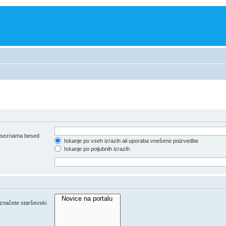
iz seznama besed
Iskanje po vseh izrazih ali uporaba vnešene poizvedbe
Iskanje po poljubnih izrazih
 označete starševski