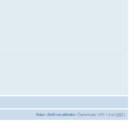
Ekipa
•
Zbriši vse piškotke
• Časovni pas: UTC + 2 ur [
DST
]