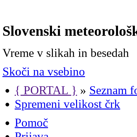
Slovenski meteorološ
Vreme v slikah in besedah
Skoči na vsebino
{ PORTAL }
»
Seznam f
Spremeni velikost črk
Pomoč
Prijava