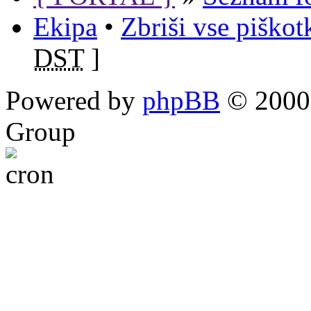
Ekipa
•
Zbriši vse piško
DST
]
Powered by
phpBB
© 2000,
Group