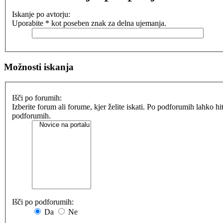
Iskanje po avtorju:
Uporabite * kot poseben znak za delna ujemanja.
Možnosti iskanja
Išči po forumih:
Izberite forum ali forume, kjer želite iskati. Po podforumih lahko h
podforumih.
Išči po podforumih:
Da
Ne