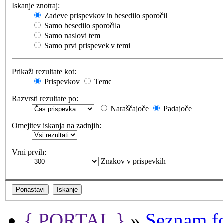
Iskanje znotraj:
Zadeve prispevkov in besedilo sporočil
Samo besedilo sporočila
Samo naslovi tem
Samo prvi prispevek v temi
Prikaži rezultate kot:
Prispevkov
Teme
Razvrsti rezultate po:
Naraščajoče
Padajoče
Omejitev iskanja na zadnjih:
Vrni prvih:
Znakov v prispevkih
{ PORTAL }
»
Seznam f