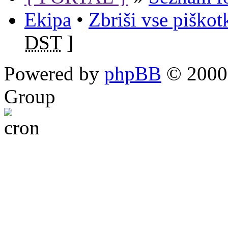
Ekipa
•
Zbriši vse piško
DST
]
Powered by
phpBB
© 2000,
Group