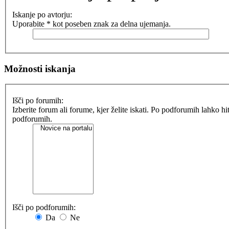
Iskanje po avtorju:
Uporabite * kot poseben znak za delna ujemanja.
Možnosti iskanja
Išči po forumih:
Izberite forum ali forume, kjer želite iskati. Po podforumih lahko h
podforumih.
Išči po podforumih:
Da
Ne