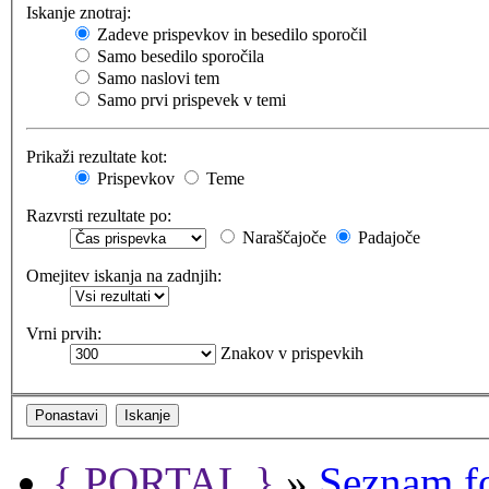
Iskanje znotraj:
Zadeve prispevkov in besedilo sporočil
Samo besedilo sporočila
Samo naslovi tem
Samo prvi prispevek v temi
Prikaži rezultate kot:
Prispevkov
Teme
Razvrsti rezultate po:
Naraščajoče
Padajoče
Omejitev iskanja na zadnjih:
Vrni prvih:
Znakov v prispevkih
{ PORTAL }
»
Seznam f