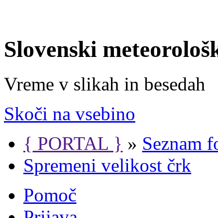
Slovenski meteorološ
Vreme v slikah in besedah
Skoči na vsebino
{ PORTAL }
»
Seznam f
Spremeni velikost črk
Pomoč
Prijava