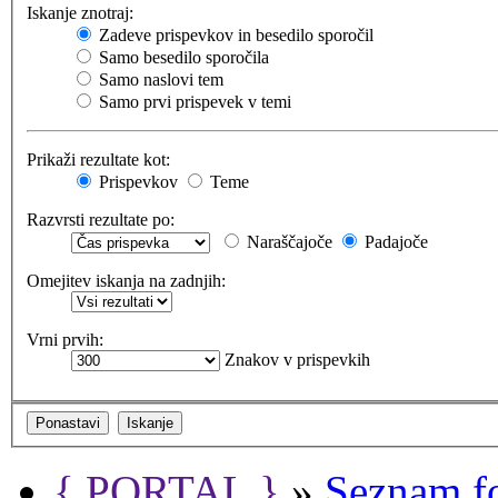
Iskanje znotraj:
Zadeve prispevkov in besedilo sporočil
Samo besedilo sporočila
Samo naslovi tem
Samo prvi prispevek v temi
Prikaži rezultate kot:
Prispevkov
Teme
Razvrsti rezultate po:
Naraščajoče
Padajoče
Omejitev iskanja na zadnjih:
Vrni prvih:
Znakov v prispevkih
{ PORTAL }
»
Seznam f