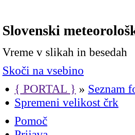
Slovenski meteorološ
Vreme v slikah in besedah
Skoči na vsebino
{ PORTAL }
»
Seznam f
Spremeni velikost črk
Pomoč
Prijava