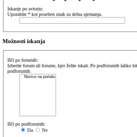
Iskanje po avtorju:
Uporabite * kot poseben znak za delna ujemanja.
Možnosti iskanja
Išči po forumih:
Izberite forum ali forume, kjer želite iskati. Po podforumih lahko h
podforumih.
Išči po podforumih:
Da
Ne