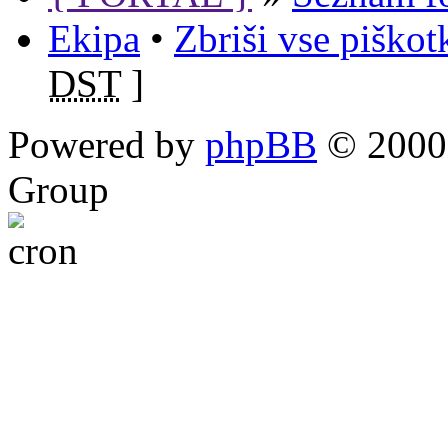
Ekipa
•
Zbriši vse piško
DST
]
Powered by
phpBB
© 2000,
Group