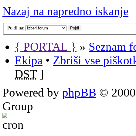
Nazaj na napredno iskanje
Pojdi na:
{ PORTAL }
»
Seznam f
Ekipa
•
Zbriši vse piško
DST
]
Powered by
phpBB
© 2000,
Group