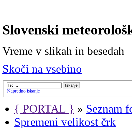
Slovenski meteorološ
Vreme v slikah in besedah
Skoči na vsebino
Napredno iskanje
{ PORTAL }
»
Seznam f
Spremeni velikost črk