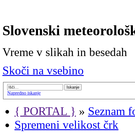
Slovenski meteorološ
Vreme v slikah in besedah
Skoči na vsebino
Napredno iskanje
{ PORTAL }
»
Seznam f
Spremeni velikost črk