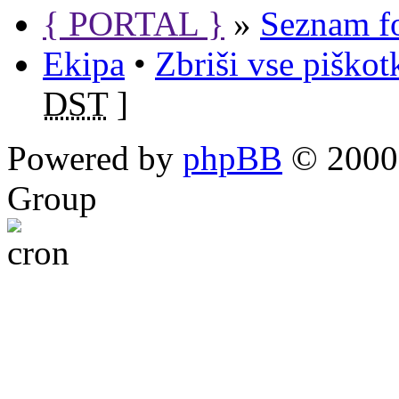
{ PORTAL }
»
Seznam f
Ekipa
•
Zbriši vse piško
DST
]
Powered by
phpBB
© 2000,
Group