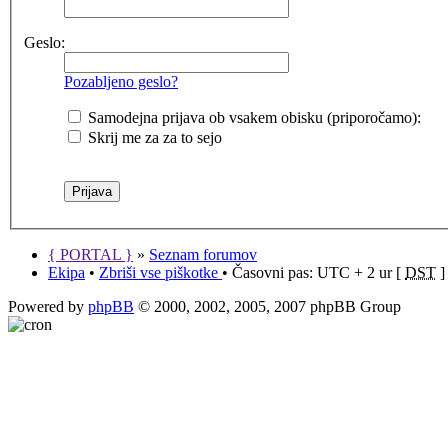
Geslo:
Pozabljeno geslo?
Samodejna prijava ob vsakem obisku (priporočamo):
Skrij me za za to sejo
{ PORTAL }
»
Seznam forumov
Ekipa
•
Zbriši vse piškotke
• Časovni pas: UTC + 2 ur [
DST
]
Powered by
phpBB
© 2000, 2002, 2005, 2007 phpBB Group