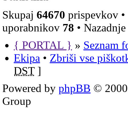
Skupaj
64670
prispevkov •
uporabnikov
78
• Nazadnje 
{ PORTAL }
»
Seznam f
Ekipa
•
Zbriši vse piško
DST
]
Powered by
phpBB
© 2000,
Group