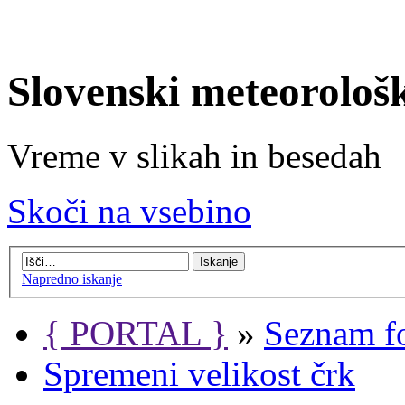
Slovenski meteorološ
Vreme v slikah in besedah
Skoči na vsebino
Napredno iskanje
{ PORTAL }
»
Seznam f
Spremeni velikost črk