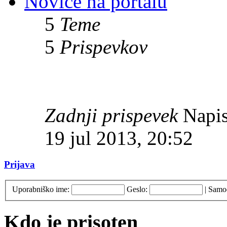
Novice na portalu
5
Teme
5
Prispevkov
Zadnji prispevek
Napis
19 jul 2013, 20:52
Prijava
Uporabniško ime:
Geslo:
|
Samod
Kdo je prisoten