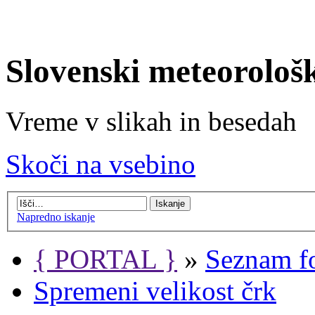
Slovenski meteorološ
Vreme v slikah in besedah
Skoči na vsebino
Napredno iskanje
{ PORTAL }
»
Seznam f
Spremeni velikost črk