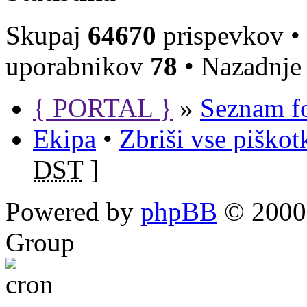
Skupaj
64670
prispevkov •
uporabnikov
78
• Nazadnje 
{ PORTAL }
»
Seznam f
Ekipa
•
Zbriši vse piško
DST
]
Powered by
phpBB
© 2000,
Group