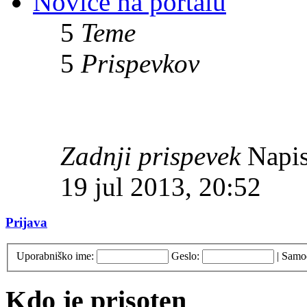
Novice na portalu
5
Teme
5
Prispevkov
Zadnji prispevek
Napis
19 jul 2013, 20:52
Prijava
Uporabniško ime:
Geslo:
|
Samod
Kdo je prisoten