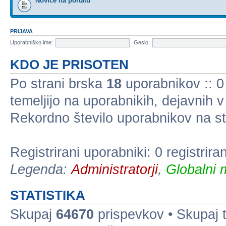
Novice na portalu
PRIJAVA
Uporabniško ime:
Geslo:
KDO JE PRISOTEN
Po strani brska
18
uporabnikov :: 0 
temeljijo na uporabnikih, dejavnih 
Rekordno število uporabnikov na st
Registrirani uporabniki: 0 registrir
Legenda:
Administratorji
,
Globalni 
STATISTIKA
Skupaj
64670
prispevkov • Skupaj