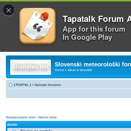
×
Tapatalk Forum 
App for this forum
In Google Play
Slovenski meteorološki fo
Vreme v slikah in besedah
{ PORTAL }
»
Seznam forumov
Neodgovorjene teme
•
Aktivne teme
RAZNO