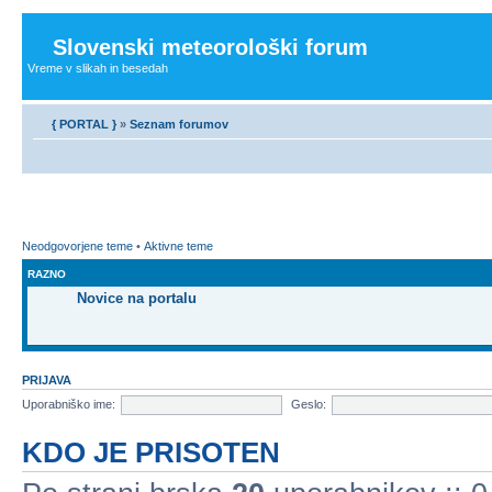
Slovenski meteorološki forum
Vreme v slikah in besedah
{ PORTAL }
»
Seznam forumov
Neodgovorjene teme
•
Aktivne teme
RAZNO
Novice na portalu
PRIJAVA
Uporabniško ime:
Geslo:
KDO JE PRISOTEN