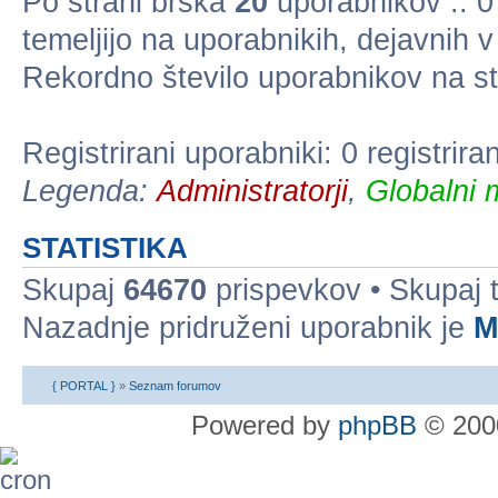
Po strani brska
20
uporabnikov :: 0 
temeljijo na uporabnikih, dejavnih 
Rekordno število uporabnikov na st
Registrirani uporabniki: 0 registrir
Legenda:
Administratorji
,
Globalni 
STATISTIKA
Skupaj
64670
prispevkov • Skupaj
Nazadnje pridruženi uporabnik je
M
{ PORTAL }
»
Seznam forumov
Powered by
phpBB
© 2000