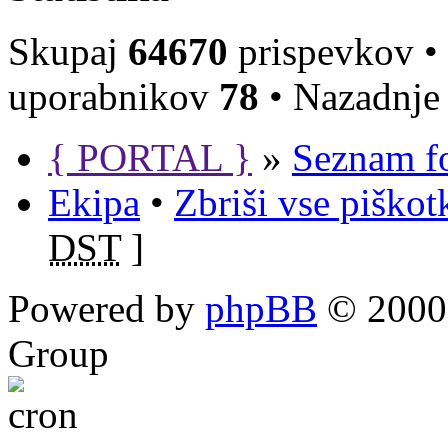
Skupaj
64670
prispevkov •
uporabnikov
78
• Nazadnje 
{ PORTAL }
»
Seznam f
Ekipa
•
Zbriši vse piško
DST
]
Powered by
phpBB
© 2000,
Group