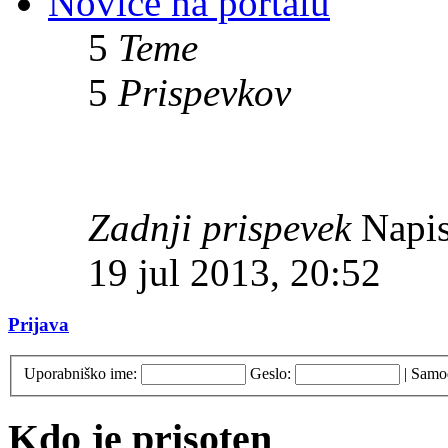
Novice na portalu
5
Teme
5
Prispevkov
Zadnji prispevek
Napis
19 jul 2013, 20:52
Prijava
Uporabniško ime:
Geslo:
|
Samod
Kdo je prisoten