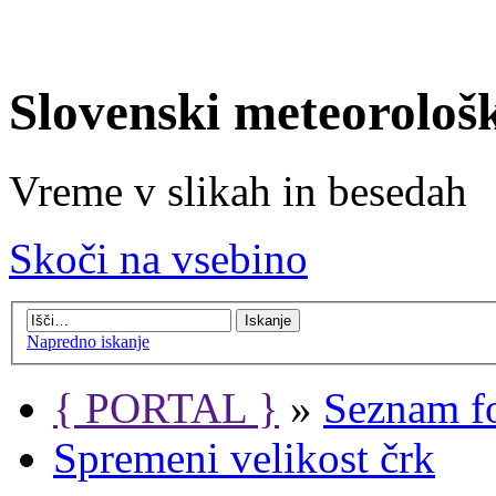
Slovenski meteorološ
Vreme v slikah in besedah
Skoči na vsebino
Napredno iskanje
{ PORTAL }
»
Seznam f
Spremeni velikost črk