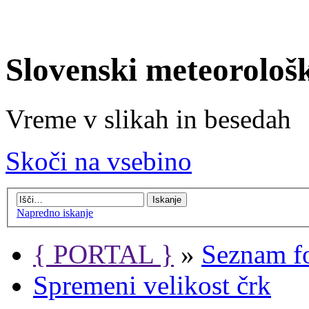
Slovenski meteorološ
Vreme v slikah in besedah
Skoči na vsebino
Napredno iskanje
{ PORTAL }
»
Seznam f
Spremeni velikost črk