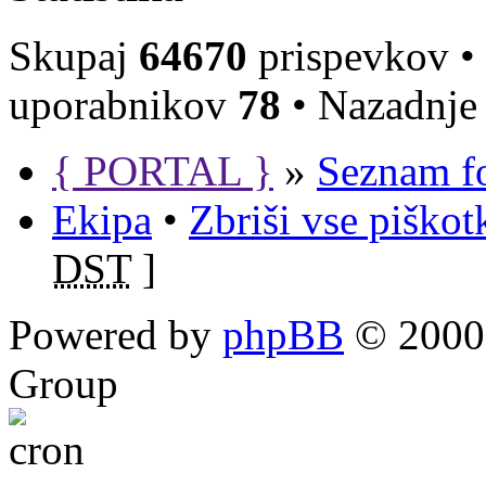
Skupaj
64670
prispevkov •
uporabnikov
78
• Nazadnje 
{ PORTAL }
»
Seznam f
Ekipa
•
Zbriši vse piško
DST
]
Powered by
phpBB
© 2000,
Group