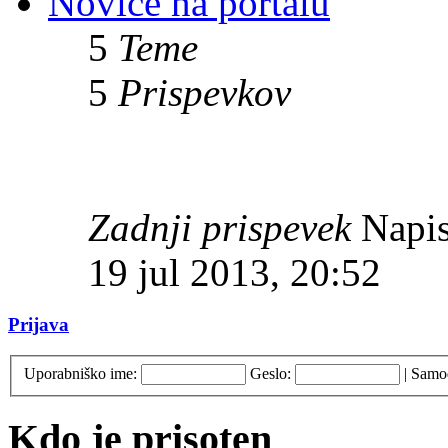
Novice na portalu
5
Teme
5
Prispevkov
Zadnji prispevek
Napis
19 jul 2013, 20:52
Prijava
Uporabniško ime:
Geslo:
|
Samod
Kdo je prisoten