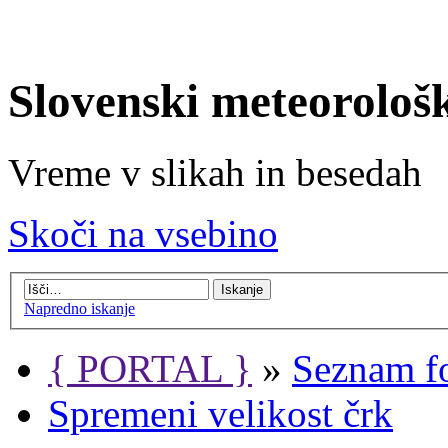
Slovenski meteorološ
Vreme v slikah in besedah
Skoči na vsebino
Napredno iskanje
{ PORTAL }
»
Seznam f
Spremeni velikost črk