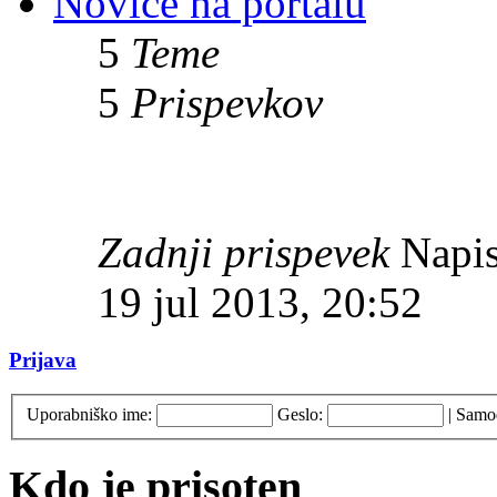
Novice na portalu
5
Teme
5
Prispevkov
Zadnji prispevek
Napis
19 jul 2013, 20:52
Prijava
Uporabniško ime:
Geslo:
|
Samod
Kdo je prisoten