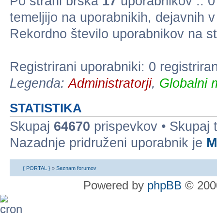
Po strani brska
17
uporabnikov :: 0 
temeljijo na uporabnikih, dejavnih 
Rekordno število uporabnikov na st
Registrirani uporabniki: 0 registrir
Legenda:
Administratorji
,
Globalni 
STATISTIKA
Skupaj
64670
prispevkov • Skupaj
Nazadnje pridruženi uporabnik je
M
{ PORTAL }
»
Seznam forumov
Powered by
phpBB
© 2000