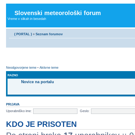
Slovenski meteorološki forum
Vreme v slikah in besedah
{ PORTAL }
»
Seznam forumov
Neodgovorjene teme
•
Aktivne teme
RAZNO
Novice na portalu
PRIJAVA
Uporabniško ime:
Geslo:
KDO JE PRISOTEN