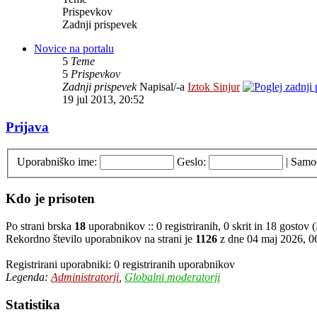
Prispevkov
Zadnji prispevek
Novice na portalu
5
Teme
5
Prispevkov
Zadnji prispevek
Napisal/-a
Iztok Sinjur
19 jul 2013, 20:52
Prijava
Uporabniško ime:
Geslo:
|
Samod
Kdo je prisoten
Po strani brska
18
uporabnikov :: 0 registriranih, 0 skrit in 18 gostov
Rekordno število uporabnikov na strani je
1126
z dne 04 maj 2026, 0
Registrirani uporabniki: 0 registriranih uporabnikov
Legenda:
Administratorji
,
Globalni moderatorji
Statistika