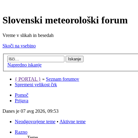
Slovenski meteorološki forum
Vreme v slikah in besedah
Skoči na vsebino
Napredno iskanje
{ PORTAL }
»
Seznam forumov
Spremeni velikost črk
Pomoč
Prijava
Danes je 07 avg 2026, 09:53
Neodgovorjene teme
•
Aktivne teme
Razno
Teme