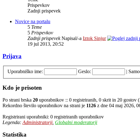
Prispevkov
Zadnji prispevek
Novice na portalu
5
Teme
5
Prispevkov
Zadnji prispevek
Napisal/-a
Iztok Sinjur
19 jul 2013, 20:52
Prijava
Uporabniško ime:
Geslo:
|
Samod
Kdo je prisoten
Po strani brska
20
uporabnikov :: 0 registriranih, 0 skrit in 20 gostov
Rekordno število uporabnikov na strani je
1126
z dne 04 maj 2026, 0
Registrirani uporabniki: 0 registriranih uporabnikov
Legenda:
Administratorji
,
Globalni moderatorji
Statistika