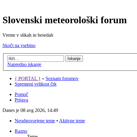
Slovenski meteorološki forum
Vreme v slikah in besedah
Skoči na vsebino
Napredno iskanje
{ PORTAL }
»
Seznam forumov
Spremeni velikost črk
Pomoč
Prijava
Danes je 08 avg 2026, 14:49
Neodgovorjene teme
•
Aktivne teme
Razno
Teme