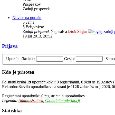
Prispevkov
Zadnji prispevek
Novice na portalu
5
Teme
5
Prispevkov
Zadnji prispevek
Napisal/-a
Iztok Sinjur
19 jul 2013, 20:52
Prijava
Uporabniško ime:
Geslo:
|
Samod
Kdo je prisoten
Po strani brska
19
uporabnikov :: 0 registriranih, 0 skrit in 19 gostov
Rekordno število uporabnikov na strani je
1126
z dne 04 maj 2026, 0
Registrirani uporabniki: 0 registriranih uporabnikov
Legenda:
Administratorji
,
Globalni moderatorji
Statistika