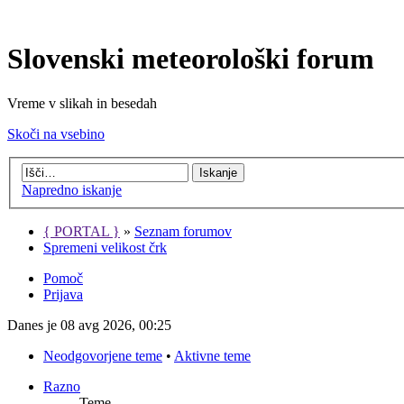
Slovenski meteorološki forum
Vreme v slikah in besedah
Skoči na vsebino
Napredno iskanje
{ PORTAL }
»
Seznam forumov
Spremeni velikost črk
Pomoč
Prijava
Danes je 08 avg 2026, 00:25
Neodgovorjene teme
•
Aktivne teme
Razno
Teme