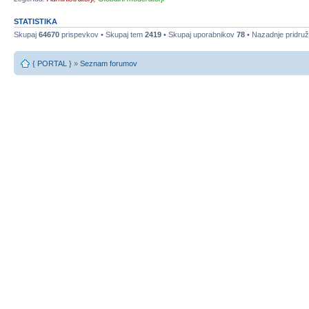
STATISTIKA
Skupaj
64670
prispevkov • Skupaj tem
2419
• Skupaj uporabnikov
78
• Nazadnje pridruž
{ PORTAL }
»
Seznam forumov