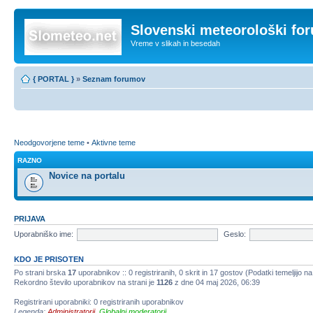
Slovenski meteorološki fo
Vreme v slikah in besedah
{ PORTAL }
»
Seznam forumov
Neodgovorjene teme
•
Aktivne teme
RAZNO
Novice na portalu
PRIJAVA
Uporabniško ime:
Geslo:
KDO JE PRISOTEN
Po strani brska
17
uporabnikov :: 0 registriranih, 0 skrit in 17 gostov (Podatki temeljijo n
Rekordno število uporabnikov na strani je
1126
z dne 04 maj 2026, 06:39
Registrirani uporabniki: 0 registriranih uporabnikov
Legenda:
Administratorji
,
Globalni moderatorji