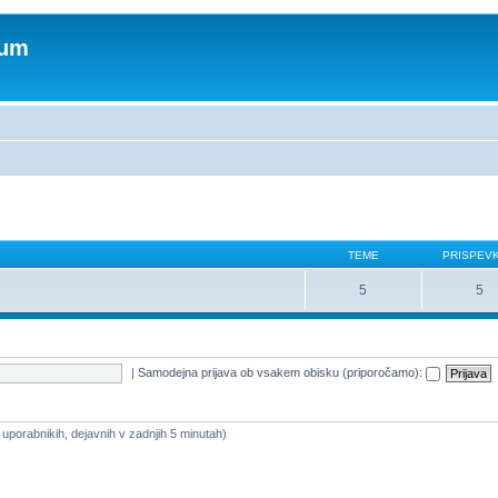
rum
TEME
PRISPEV
5
5
|
Samodejna prijava ob vsakem obisku (priporočamo):
a uporabnikih, dejavnih v zadnjih 5 minutah)