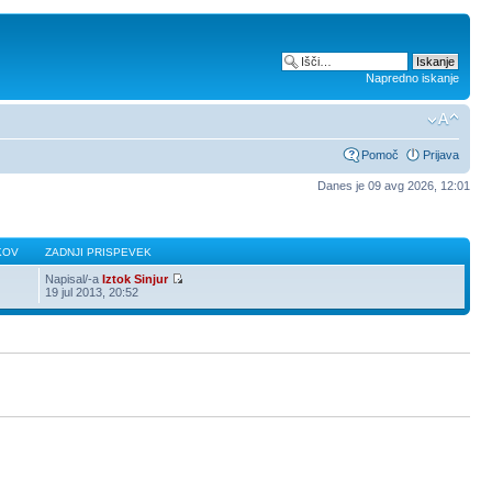
Napredno iskanje
Pomoč
Prijava
Danes je 09 avg 2026, 12:01
KOV
ZADNJI PRISPEVEK
Napisal/-a
Iztok Sinjur
19 jul 2013, 20:52